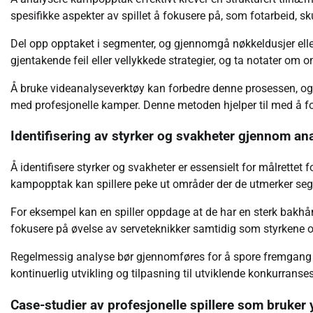
spesifikke aspekter av spillet å fokusere på, som fotarbeid, s
Del opp opptaket i segmenter, og gjennomgå nøkkeldusjer eller 
gjentakende feil eller vellykkede strategier, og ta notater om
Å bruke videanalyseverktøy kan forbedre denne prosessen, og
med profesjonelle kamper. Denne metoden hjelper til med å fo
Identifisering av styrker og svakheter gjennom an
Å identifisere styrker og svakheter er essensielt for målrettet
kampopptak kan spillere peke ut områder der de utmerker seg o
For eksempel kan en spiller oppdage at de har en sterk bakhå
fokusere på øvelse av serveteknikker samtidig som styrkene 
Regelmessig analyse bør gjennomføres for å spore fremgang og
kontinuerlig utvikling og tilpasning til utviklende konkurranse
Case-studier av profesjonelle spillere som bruker