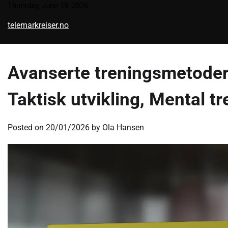
Skip
Thursday, June 18, 2026
to
telemarkreiser.no
content
Avanserte treningsmetoder 
Taktisk utvikling, Mental tr
Posted on
20/01/2026
by
Ola Hansen