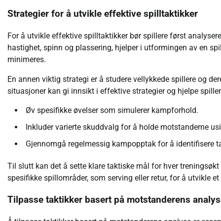
Strategier for å utvikle effektive spilltaktikker
For å utvikle effektive spilltaktikker bør spillere først analys
hastighet, spinn og plassering, hjelper i utformingen av en 
minimeres.
En annen viktig strategi er å studere vellykkede spillere og d
situasjoner kan gi innsikt i effektive strategier og hjelpe spille
Øv spesifikke øvelser som simulerer kampforhold.
Inkluder varierte skuddvalg for å holde motstanderne usi
Gjennomgå regelmessig kampopptak for å identifisere tak
Til slutt kan det å sette klare taktiske mål for hver treningsø
spesifikke spillområder, som serving eller retur, for å utvikle e
Tilpasse taktikker basert på motstanderens analy