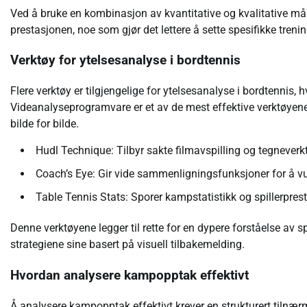
Ved å bruke en kombinasjon av kvantitative og kvalitative måli
prestasjonen, noe som gjør det lettere å sette spesifikke treni
Verktøy for ytelsesanalyse i bordtennis
Flere verktøy er tilgjengelige for ytelsesanalyse i bordtennis,
Videanalyseprogramvare er et av de mest effektive verktøyen
bilde for bilde.
Hudl Technique: Tilbyr sakte filmavspilling og tegneverkt
Coach’s Eye: Gir vide sammenligningsfunksjoner for å vur
Table Tennis Stats: Sporer kampstatistikk og spillerprest
Denne verktøyene legger til rette for en dypere forståelse av sp
strategiene sine basert på visuell tilbakemelding.
Hvordan analysere kampopptak effektivt
Å analysere kampopptak effektivt krever en strukturert tilnærmi