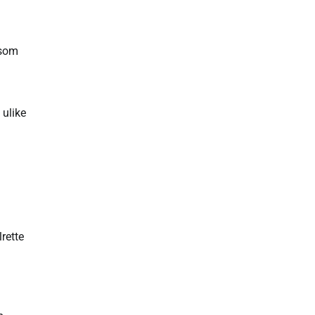
 som
 ulike
lrette