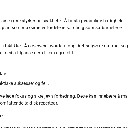
ere sine egne styrker og svakheter. Å forstå personlige ferdigheter,
spillplan som maksimerer fordelene samtidig som sårbarhetene
eres taktikker. Å observere hvordan toppidrettsutøvere nærmer seg
re med å tilpasse dem til sin egen stil.
kre.
tiske suksesser og feil.
kt veilede fokus og sikre jevn forbedring. Dette kan innebære å må
t omfattende taktisk repertoar.
se