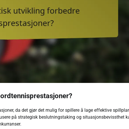
bordtennisprestasjoner?
joner, da det gjør det mulig for spillere å lage effektive spillpla
kusere på strategisk beslutningstaking og situasjonsbevissthet k
onkurranser.