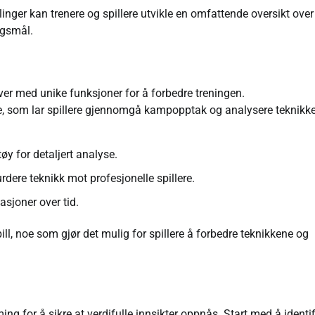
nger kan trenere og spillere utvikle en omfattende oversikt over
ngsmål.
 hver med unike funksjoner for å forbedre treningen.
e, som lar spillere gjennomgå kampopptak og analysere teknikke
øy for detaljert analyse.
dere teknikk mot profesjonelle spillere.
asjoner over tid.
ill, noe som gjør det mulig for spillere å forbedre teknikkene og
ng for å sikre at verdifulle innsikter oppnås. Start med å identif