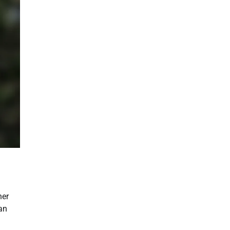
ner
an