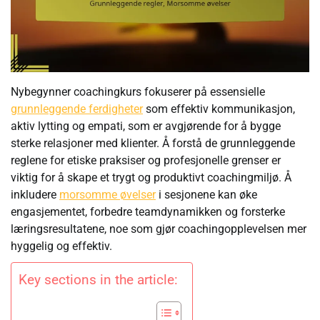
Nybegynner coachingkurs fokuserer på essensielle
grunnleggende ferdigheter
som effektiv kommunikasjon,
aktiv lytting og empati, som er avgjørende for å bygge
sterke relasjoner med klienter. Å forstå de grunnleggende
reglene for etiske praksiser og profesjonelle grenser er
viktig for å skape et trygt og produktivt coachingmiljø. Å
inkludere
morsomme øvelser
i sesjonene kan øke
engasjementet, forbedre teamdynamikken og forsterke
læringsresultatene, noe som gjør coachingopplevelsen mer
hyggelig og effektiv.
Key sections in the article: