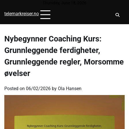
Skip
Thursday, June 18, 2026
to
telemarkreiser.no
content
Nybegynner Coaching Kurs:
Grunnleggende ferdigheter,
Grunnleggende regler, Morsomme
øvelser
Posted on
06/02/2026
by
Ola Hansen