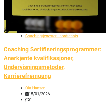
Coachingtjenester i bordtennis
Coaching Sertifiseringsprogrammer:
Anerkjente kvalifikasjoner,
Undervisningsmetoder,
Karrierefremgang
Ola Hansen
15/01/2026
0