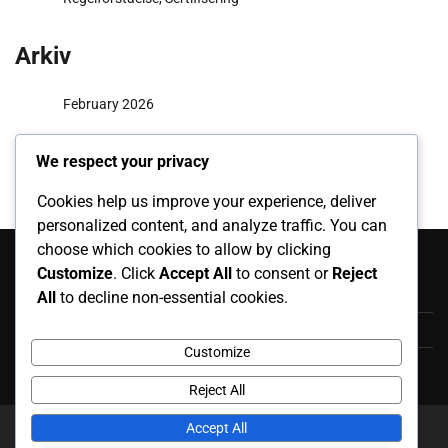
Arkiv
February 2026
January 2026
We respect your privacy
Cookies help us improve your experience, deliver
personalized content, and analyze traffic. You can
Kategorier
choose which cookies to allow by clicking
Customize
. Click
Accept All
to consent or
Reject
Coachingtjenester i bordtennis
All
to decline non-essential cookies.
Dommertjenester i Bordtennis
Customize
Treningsprogrammer i bordtennis
Reject All
Accept All
Copyright © 2026
telemarkreiser.no
Theme: News Report