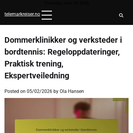
Skip
Thursday, June 18, 2026
to
telemarkreiser.no
content
Dommerklinikker og verksteder i
bordtennis: Regeloppdateringer,
Praktisk trening,
Ekspertveiledning
Posted on
05/02/2026
by
Ola Hansen