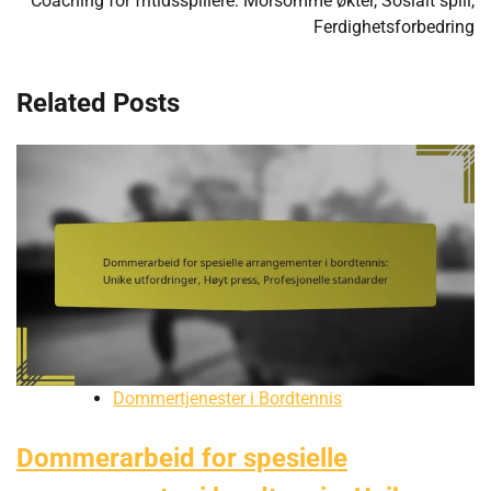
Coaching for fritidsspillere: Morsomme økter, Sosialt spill,
Ferdighetsforbedring
Related Posts
Dommertjenester i Bordtennis
Dommerarbeid for spesielle