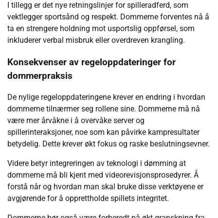
I tillegg er det nye retningslinjer for spilleradferd, som
vektlegger sportsånd og respekt. Dommerne forventes nå å
ta en strengere holdning mot usportslig oppførsel, som
inkluderer verbal misbruk eller overdreven krangling.
Konsekvenser av regeloppdateringer for
dommerpraksis
De nylige regeloppdateringene krever en endring i hvordan
dommerne tilnærmer seg rollene sine. Dommerne må nå
være mer årvåkne i å overvåke server og
spillerinteraksjoner, noe som kan påvirke kampresultater
betydelig. Dette krever økt fokus og raske beslutningsevner.
Videre betyr integreringen av teknologi i dømming at
dommerne må bli kjent med videorevisjonsprosedyrer. Å
forstå når og hvordan man skal bruke disse verktøyene er
avgjørende for å opprettholde spillets integritet.
Dommerne bør også være forberedt på økt granskning fra