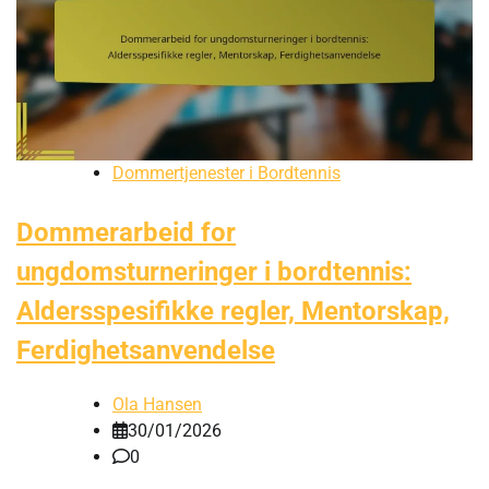
Dommertjenester i Bordtennis
Dommerarbeid for
ungdomsturneringer i bordtennis:
Aldersspesifikke regler, Mentorskap,
Ferdighetsanvendelse
Ola Hansen
30/01/2026
0